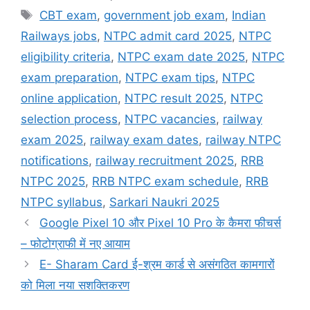
Tags
CBT exam
,
government job exam
,
Indian
Railways jobs
,
NTPC admit card 2025
,
NTPC
eligibility criteria
,
NTPC exam date 2025
,
NTPC
exam preparation
,
NTPC exam tips
,
NTPC
online application
,
NTPC result 2025
,
NTPC
selection process
,
NTPC vacancies
,
railway
exam 2025
,
railway exam dates
,
railway NTPC
notifications
,
railway recruitment 2025
,
RRB
NTPC 2025
,
RRB NTPC exam schedule
,
RRB
NTPC syllabus
,
Sarkari Naukri 2025
Google Pixel 10 और Pixel 10 Pro के कैमरा फीचर्स
– फोटोग्राफी में नए आयाम
E- Sharam Card ई-श्रम कार्ड से असंगठित कामगारों
को मिला नया सशक्तिकरण