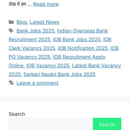
लेख में हम …
Read more
Categories
Blog
,
Latest News
Tags
Bank Jobs 2025
,
Indian Overseas Bank
Recruitment 2025
,
IOB Bank Jobs 2025
,
IOB
Clerk Vacancy 2025
,
IOB Notification 2025
,
IOB
PO Vacancy 2025
,
IOB Recruitment Apply
Online
,
IOB Vacancy 2025
,
Latest Bank Vacancy
2025
,
Sarkari Naukri Bank Jobs 2025
Leave a comment
Search
Search