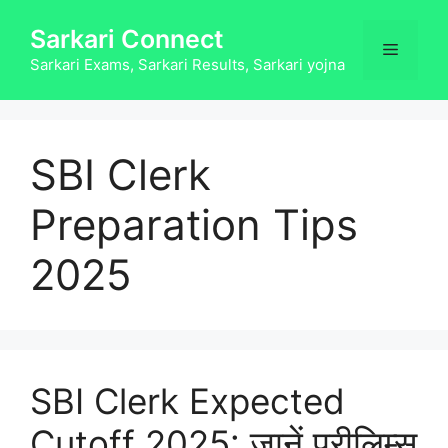
Skip
Sarkari Connect
to
Menu
content
Sarkari Exams, Sarkari Results, Sarkari yojna
SBI Clerk
Preparation Tips
2025
SBI Clerk Expected
Cutoff 2025: जानें प्रीलिम्स