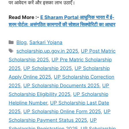
पर आवेदन करें और इसका लाभ उठाएँ।
Read More :-
E Sharam Portal आधुनिक भारत में ई-
श्रम पोर्टल: असंगठित कामगारों की सोशल सिक्योरिटी का आधार
Categories
Blog
,
Sarkari Yojana
Tags
scholarship.up.gov.in 2025
,
UP Post Matric
Scholarship 2025
,
UP Pre Matric Scholarship
2025
,
UP Scholarship 2025
,
UP Scholarship
Apply Online 2025
,
UP Scholarship Correction
2025
,
UP Scholarship Documents 2025
,
UP
Scholarship Eligibility 2025
,
UP Scholarship
Helpline Number
,
UP Scholarship Last Date
2025
,
UP Scholarship Online Form 2025
,
UP
Scholarship Payment Status 2025
,
UP
Scholarship Registration 2025
,
UP Scholarship